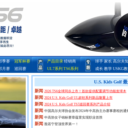
部季赛
冠军杯赛
产品目录
经销商
球手
家长
高尔夫
部月赛
巡回赛
UL7系列
TS6系列
成长
教学
USKG
U.S. Kids Gol
新闻
2026 TS6全球同步上市！首款提供配重调节功能发球木
新闻
2024 U.S. Kids Golf UL超轻系列新品隆重上市
新闻
2024 U.S. Kids Golf TS5巡回赛系列产品介绍
新闻
中国高尔夫球协会发布2024年中高协主办赛事赛程的通
新闻
中高协女子锦标赛章蕴萱实现职业首胜
新闻
殷若宁登顶世界第一！