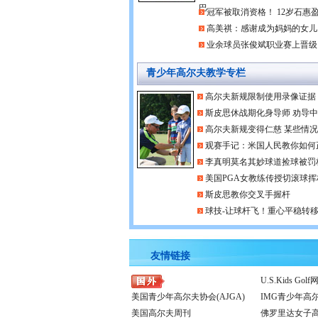
巴
冠军被取消资格！ 12岁石惠
高美祺：感谢成为妈妈的女儿
业余球员张俊斌职业赛上晋级
青少年高尔夫教学专栏
高尔夫新规限制使用录像证据
斯皮思休战期化身导师 劝导
高尔夫新规变得仁慈 某些情况
观赛手记：米国人民教你如何
李真明莫名其妙球道捡球被罚
美国PGA女教练传授切滚球挥
斯皮思教你交叉手握杆
球技-让球杆飞！重心平稳转移
友情链接
U.S.Kids Golf
美国青少年高尔夫协会(AJGA)
IMG青少年高
美国高尔夫周刊
佛罗里达女子