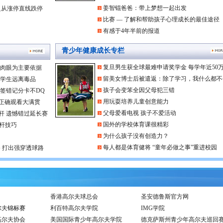
姜智锟爸爸：带上梦想一起出发
盈从涨停直线跌停
比赛 — 了解和帮助孩子心理成长的最佳途径
有感于4年半前的报道
青少年健康成长专栏
复旦男生获全球最难申请奖学金 每学年近50
 肉眼为主要依据
留美女博士后被遣返：除了学习，我什么都不
中学生远离毒品
孩子会变笨全因父母犯三错
签错记分卡不DQ
用玩耍培养儿童创意能力
正确观看大满贯
父母爱看电视 孩子不爱活动
杆 遗憾错过延长赛
国外的学校体育课很精彩
杆技巧
为什么孩子没有创造力？
每人都是体育健将 “童年必做之事”重进校园
 打出强穿透球路
网
香港高尔夫球总会
圣安德鲁斯官方网
尔夫
锦标赛
利百特高尔夫学院
IMG学院
高尔夫协会
美国国际青少年高尔夫学院
德克萨斯州青少年高尔夫巡回