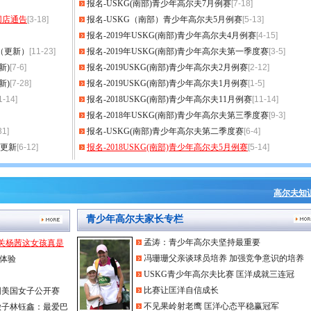
报名-USKG(南部)青少年高尔夫7月例赛
[7-18]
权网店通告
[3-18]
报名-USKG（南部）青少年高尔夫5月例赛
[5-13]
报名-2019年USKG(南部)青少年高尔夫4月例赛
[4-15]
单（更新）
[11-23]
报名-2019年USKG(南部)青少年高尔夫第一季度赛
[3-5]
新)
[7-6]
报名-2019USKG(南部)青少年高尔夫2月例赛
[2-12]
新)
[7-28]
报名-2019USKG(南部)青少年高尔夫1月例赛
[1-5]
1-14]
报名-2018USKG(南部)青少年高尔夫11月例赛
[11-14]
报名-2018年USKG(南部)青少年高尔夫第三季度赛
[9-3]
31]
报名-USKG(南部)青少年高尔夫第二季度赛
[6-4]
期更新
[6-12]
报名-2018USKG(南部)青少年高尔夫5月例赛
[5-14]
高尔夫知
青少年高尔夫家长专栏
孟涛：青少年高尔夫坚持最重要
 关杨茜这女孩真是
冯珊珊父亲谈球员培养 加强竞争意识的培养
体验
USKG青少年高尔夫比赛 匡洋成就三连冠
比赛让匡洋自信成长
围美国女子公开赛
不见果岭射老鹰 匡洋心态平稳赢冠军
撇子林钰鑫：最爱巴