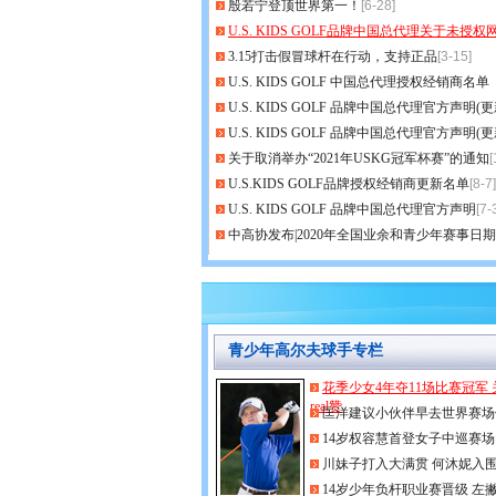
殷若宁登顶世界第一！
[6-28]
U.S. KIDS GOLF品牌中国总代理关于未授
3.15打击假冒球杆在行动，支持正品
[3-15]
U.S. KIDS GOLF 中国总代理授权经销商名
U.S. KIDS GOLF 品牌中国总代理官方声明(更
U.S. KIDS GOLF 品牌中国总代理官方声明(更
关于取消举办“2021年USKG冠军杯赛”的通知
[
U.S.KIDS GOLF品牌授权经销商更新名单
[8-7]
U.S. KIDS GOLF 品牌中国总代理官方声明
[7-
中高协发布|2020年全国业余和青少年赛事日
青少年高尔夫球手专栏
花季少女4年夺11场比赛冠军
real赞
匡洋建议小伙伴早去世界赛场
14岁权容慧首登女子中巡赛场
川妹子打入大满贯 何沐妮入
14岁少年负杆职业赛晋级 左