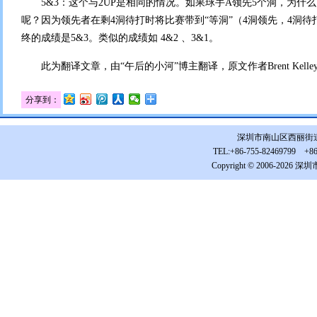
5&3：这个与2UP是相同的情况。如果球手A领先5个洞，为什么
呢？因为领先者在剩4洞待打时将比赛带到“等洞”（4洞领先，4洞
终的成绩是5&3。类似的成绩如 4&2 、3&1。
此为翻译文章，由“午后的小河”博主翻译，原文作者Brent Kell
分享到：
深圳市南山区西丽街道松白
TEL:+86-755-82469799 +86-
Copyright © 2006-2